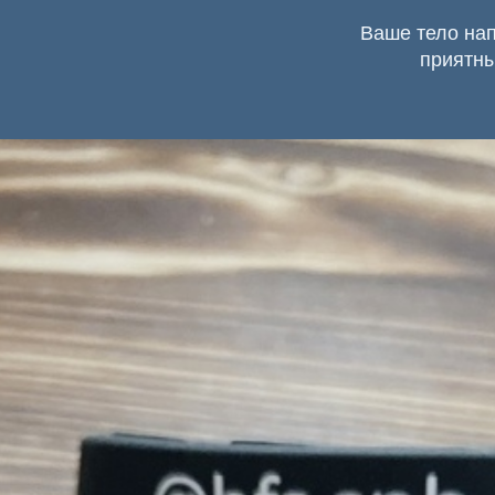
Ваше тело нап
приятны