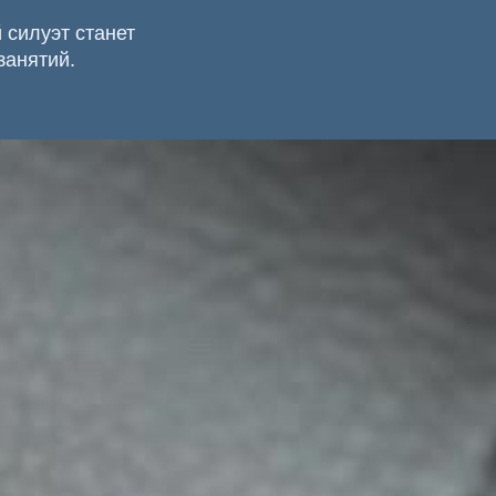
 силуэт станет
занятий.